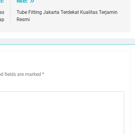
s:
Next:
as
Tube Fitting Jakarta Terdekat Kualitas Terjamin
ap
Resmi
ed fields are marked
*