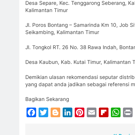
Desa Separe, Kec. Tenggarong Seberang, Kab
Kalimantan Timur
Jl. Poros Bontang – Samarinda Km 10, Job S
Seikambing, Kalimantan Timur
Jl. Tongkol RT. 26 No. 38 Rawa Indah, Bonta
Desa Kaubun, Kab. Kutai Timur, Kalimantan 
Demikian ulasan rekomendasi seputar distri
yang dapat anda jadikan sebagai referensi 
Bagikan Sekarang
Facebook
Twitter
Blogger
LinkedIn
Pinterest
Email
Flipb
Wh