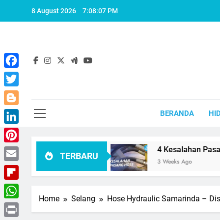
Skip
8 August 2026
7:08:07 PM
to
content
Facebook
Twitter
Blogger
BERANDA
HI
LinkedIn
 Harus Dihindari
Pinterest
4 Kesalahan Pasang Hose ya
TERBARU
3 Weeks Ago
Email
Flipboard
Home
Selang
Hose Hydraulic Samarinda – Dis
WhatsApp