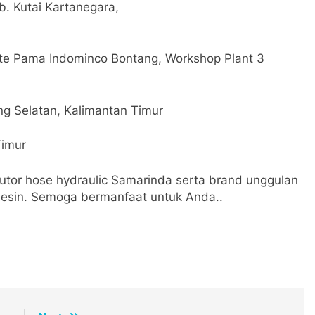
. Kutai Kartanegara,
ite Pama Indominco Bontang, Workshop Plant 3
ng Selatan, Kalimantan Timur
Timur
butor hose hydraulic Samarinda serta brand unggulan
mesin. Semoga bermanfaat untuk Anda..
oard
atsApp
Print