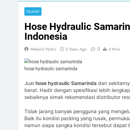
Print
SELANG
Hose Hydraulic Samarin
Indonesia
0
Mekanik Hydro
5 Years Ago
4 Mins
hose hydraulic samarinda
Jual
hose hydraulic Samarinda
dan sekitarny
berat. Hadir dengan spesifikasi lebih lengka
sebaiknya simak rekomendasi distributor resm
Tidak jarang banyak pengguna yang mengeluhk
Baik itu kondisi packing yang rusak, permuka
namun siapa sangka kondisi tersebut dapat 