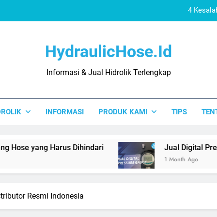
4 Kesala
Jual
HydraulicHose.id
Distributor 
Informasi & Jual Hidrolik Terlengkap
4 Kesalahan Pas
4 Kesala
DROLIK
INFORMASI
PRODUK KAMI
TIPS
TEN
Jual
Distributor 
ng Harus Dihindari
Jual Digital Pressure Gau
1 Month Ago
tributor Resmi Indonesia