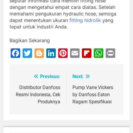
seputar informasi cara memilih fitting hose
dengan mengetahui empat cara diatas. Setelah
memahami pengukuran hydraulic hose, semoga
dapat menentukan ukuran
fitting hidrolik
yang
tepat untuk industri Anda.
Bagikan Sekarang
Facebook
Twitter
Blogger
LinkedIn
Pinterest
Email
Flipboar
Whats
Prin
Previous:
Next:
Post
navigation
Distributor Danfoss
Pump Vane Vickers
Resmi Indonesia, Cek
by Danfoss Eaton
Produknya
Ragam Spesifikasi