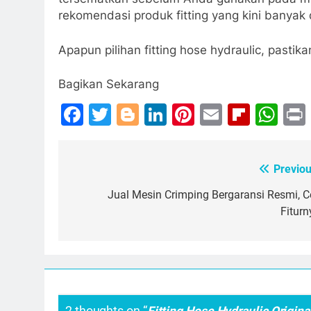
rekomendasi produk fitting yang kini banyak 
Apapun pilihan fitting hose hydraulic, pastikan
Bagikan Sekarang
Facebook
Twitter
Blogger
LinkedIn
Pinterest
Email
Flipb
Wh
Previou
Post
navigation
Jual Mesin Crimping Bergaransi Resmi, C
Fiturn
2 thoughts on “
Fitting Hose Hydraulic Origin