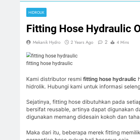
Print
HIDROLIK
Fitting Hose Hydraulic 
2
Mekanik Hydro
2 Years Ago
4 Mins
fitting hose hydraulic
Kami distributor resmi
fitting hose hydraulic
h
hidrolik. Hubungi kami untuk informasi selen
Sejatinya, fitting hose dibutuhkan pada setia
bersifat reusable, artinya dapat digunakan 
digunakan memang didesain kokoh dan taha
Maka dari itu, beberapa merek fitting memilik
pergantian hose cukup beli hosenya saja.