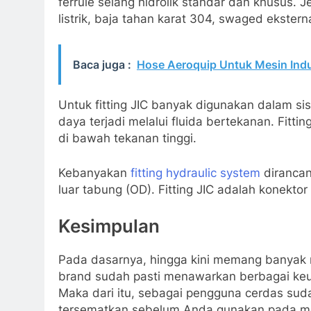
ferrule selang hidrolik standar dan khusus. 
listrik, baja tahan karat 304, swaged eksterna
Baca juga :
Hose Aeroquip Untuk Mesin Indu
Untuk fitting JIC banyak digunakan dalam si
daya terjadi melalui fluida bertekanan. Fitti
di bawah tekanan tinggi.
Kebanyakan
fitting hydraulic system
dirancan
luar tabung (OD). Fitting JIC adalah konekto
Kesimpulan
Pada dasarnya, hingga kini memang banyak m
brand sudah pasti menawarkan berbagai keu
Maka dari itu, sebagai pengguna cerdas sud
tersematkan sebelum Anda gunakan pada me