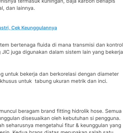
Jenisnya termasuk kuningan, baja karbon berlapis
l, dan lainnya.
stri, Cek Keunggulannya
stem bertenaga fluida di mana transmisi dan kontrol
ng JIC juga digunakan dalam sistem lain yang bekerja
g untuk bekerja dan berkorelasi dengan diameter
r khusus untuk tabung ukuran metrik dan inci.
uncul beragam brand fitting hidrolik hose. Semua
nggulan disesuaikan oleh kebutuhan si pengguna.
ah seharusnya mengetahui fitur & keunggulan yang
sin. Kedua brans diatas merupakan salah satu