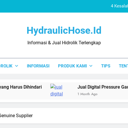
4 Kesala
Jual
HydraulicHose.id
Distributor 
Informasi & Jual Hidrolik Terlengkap
4 Kesalahan Pas
4 Kesala
DROLIK
INFORMASI
PRODUK KAMI
TIPS
TEN
Jual
Distributor 
Dihindari
Jual Digital Pressure Gauge Lengkap
1 Month Ago
 Genuine Supplier