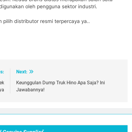
digunakan oleh pengguna sektor industri.
 pilih distributor resmi terpercaya ya..
oard
atsApp
Print
s:
Next:
ek
Keunggulan Dump Truk Hino Apa Saja? Ini
ya
Jawabannya!
al Genuine Supplier
”