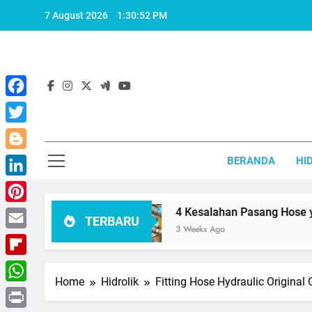
Skip
7 August 2026
1:30:53 PM
to
content
Facebook
Twitter
Blogger
BERANDA
HI
LinkedIn
hindari
Pinterest
4 Kesalahan Pasang Hose yang Harus 
TERBARU
3 Weeks Ago
Email
Flipboard
Home
Hidrolik
Fitting Hose Hydraulic Original
WhatsApp