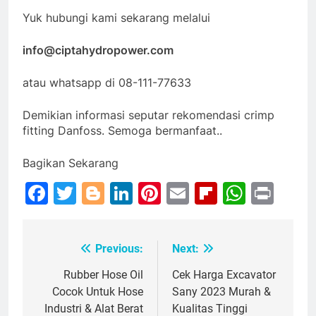
Yuk hubungi kami sekarang melalui
info@ciptahydropower.com
atau whatsapp di 08-111-77633
Demikian informasi seputar rekomendasi crimp
fitting Danfoss. Semoga bermanfaat..
Bagikan Sekarang
Facebook
Twitter
Blogger
LinkedIn
Pinterest
Email
Flipboar
Whats
Prin
Previous:
Next:
Post
navigation
Rubber Hose Oil
Cek Harga Excavator
Cocok Untuk Hose
Sany 2023 Murah &
Industri & Alat Berat
Kualitas Tinggi