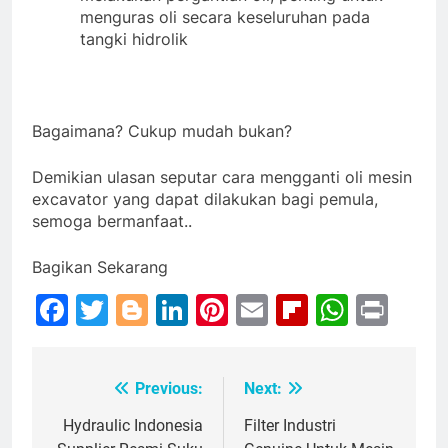
menguras oli secara keseluruhan pada
tangki hidrolik
Bagaimana? Cukup mudah bukan?
Demikian ulasan seputar cara mengganti oli mesin
excavator yang dapat dilakukan bagi pemula,
semoga bermanfaat..
Bagikan Sekarang
Facebook
Twitter
Blogger
LinkedIn
Pinterest
Email
Flipboar
Whats
Prin
Previous:
Next:
Post
navigation
Hydraulic Indonesia
Filter Industri