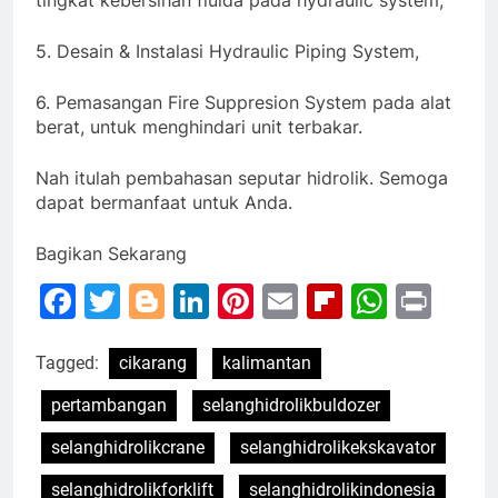
5. Desain & Instalasi Hydraulic Piping System,
6. Pemasangan Fire Suppresion System pada alat
berat, untuk menghindari unit terbakar.
Nah itulah pembahasan seputar hidrolik. Semoga
dapat bermanfaat untuk Anda.
Bagikan Sekarang
Facebook
Twitter
Blogger
LinkedIn
Pinterest
Email
Flipboar
Whats
Prin
Tagged:
cikarang
kalimantan
pertambangan
selanghidrolikbuldozer
selanghidrolikcrane
selanghidrolikekskavator
selanghidrolikforklift
selanghidrolikindonesia