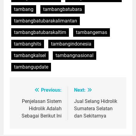
tambang
tambangbatubara
tambangbatubarakalimantan
tambangbatubarakaltim
tambangemas
tambanghits
tambangindonesia
tambangkalsel
tambangnasional
tambangupdate
Previous:
Next:
Post
navigation
Penjelasan Sistem
Jual Selang Hidrolik
Hidrolik Adalah
Sumatera Selatan
Sebagai Berikut Ini
dan Sekitarnya