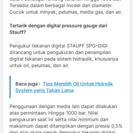
Tersedia
dalam
berbagai
model
dan
diameter
.
Cocok
untuk
minyak
,
pelumas
,
media
gas
,
dan
air
.
Tertarik dengan digital pressure gauge dari
Stauff?
Pengukur
tekanan
digital
STAUFF
SPG
–
DIGI
dirancang
untuk
pengukuran
dan
penampilan
digital
tekanan
pada
sistem
hidraulik
,
khususnya
untuk
oli
,
pelumas
,
dan
air
.
Baca juga :
Tips Memilih Oli Untuk Hidrolik
System yang Tahan Lama
Penggunaan
dengan
media
lain
dapat
dilakukan
atas
permintaan
.
Hingga
1000
bar
.
Nilai
pengukuran saat ini serta nilai minimum dan
maksimum dapat ditampilkan dengan presisi 0,5%
dari nilai skala penuh. Pengukur tekanan digital