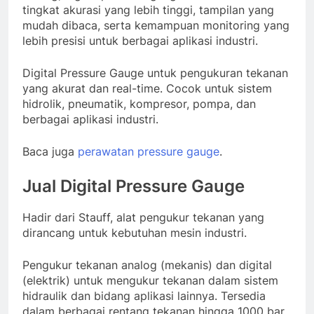
tingkat akurasi yang lebih tinggi, tampilan yang
mudah dibaca, serta kemampuan monitoring yang
lebih presisi untuk berbagai aplikasi industri.
Digital Pressure Gauge untuk pengukuran tekanan
yang akurat dan real-time. Cocok untuk sistem
hidrolik, pneumatik, kompresor, pompa, dan
berbagai aplikasi industri.
Baca juga
perawatan pressure gauge
.
Jual Digital Pressure Gauge
Hadir dari Stauff, alat pengukur tekanan yang
dirancang untuk kebutuhan mesin industri.
Pengukur
tekanan
analog
(
mekanis
)
dan
digital
(
elektrik
)
untuk
mengukur
tekanan
dalam
sistem
hidraulik
dan
bidang
aplikasi
lainnya
.
Tersedia
dalam
berbagai
rentang
tekanan
hingga
1000
bar
.