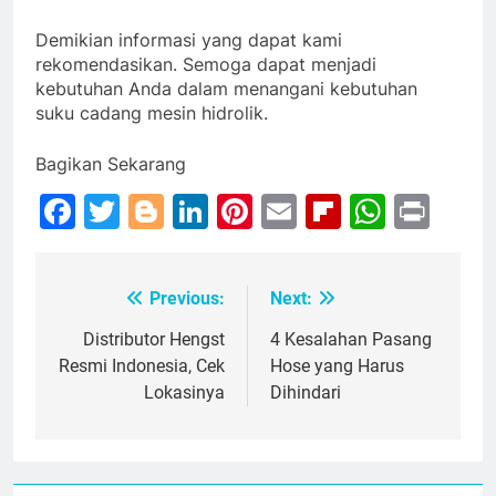
Demikian informasi yang dapat kami
rekomendasikan. Semoga dapat menjadi
kebutuhan Anda dalam menangani kebutuhan
suku cadang mesin hidrolik.
Bagikan Sekarang
Facebook
Twitter
Blogger
LinkedIn
Pinterest
Email
Flipboar
Whats
Prin
Previous:
Next:
Post
navigation
Distributor Hengst
4 Kesalahan Pasang
Resmi Indonesia, Cek
Hose yang Harus
Lokasinya
Dihindari