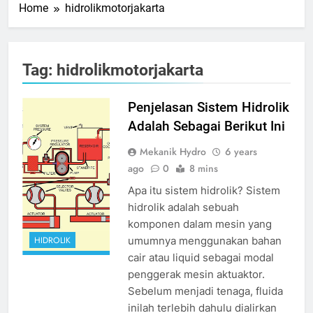
Home
hidrolikmotorjakarta
Tag:
hidrolikmotorjakarta
sistem hidrolik
Penjelasan Sistem Hidrolik
adalah
source
Adalah Sebagai Berikut Ini
google
Mekanik Hydro
6 years
ago
0
8 mins
Apa itu sistem hidrolik? Sistem
hidrolik adalah sebuah
komponen dalam mesin yang
umumnya menggunakan bahan
HIDROLIK
cair atau liquid sebagai modal
penggerak mesin aktuaktor.
Sebelum menjadi tenaga, fluida
inilah terlebih dahulu dialirkan