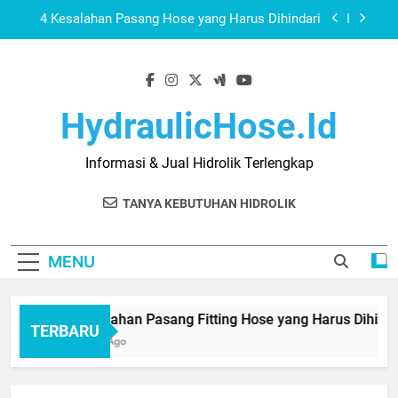
Skip
4 Kesalahan Pasang Hose yang Harus Dihindari
to
content
Jual Digital Pressure Gauge Lengkap Disini
Distributor Hengst Resmi Indonesia, Cek
Lokasinya
HydraulicHose.id
4 Kesalahan Pasang Fitting Hose yang Harus
Dihindari
Informasi & Jual Hidrolik Terlengkap
4 Kesalahan Pasang Hose yang Harus Dihindari
TANYA KEBUTUHAN HIDROLIK
Jual Digital Pressure Gauge Lengkap Disini
Distributor Hengst Resmi Indonesia, Cek
MENU
Lokasinya
4 Kesalahan Pasang Fitting Hose yang Harus Dihindari
TERBARU
2 Weeks Ago