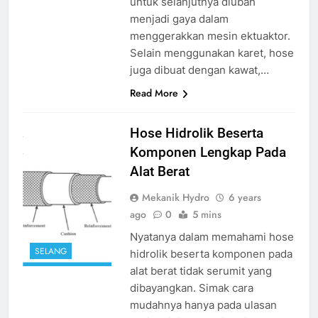
untuk selanjutnya diubah
menjadi gaya dalam
menggerakkan mesin ektuaktor.
Selain menggunakan karet, hose
juga dibuat dengan kawat,…
Read More
hose hidrolik
Hose Hidrolik Beserta
source google
Komponen Lengkap Pada
Alat Berat
Mekanik Hydro
6 years
ago
0
5 mins
Nyatanya dalam memahami hose
SELANG
hidrolik beserta komponen pada
alat berat tidak serumit yang
dibayangkan. Simak cara
mudahnya hanya pada ulasan