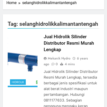
Home
selanghidrolikkalimantantengah
Tag:
selanghidrolikkalimantantengah
jual hidrolik
Jual Hidrolik Silinder
silinder
source
Distributor Resmi Murah
google
Lengkap
Mekanik Hydro
6 years
ago
0
4 mins
Jual Hidrolik Silinder Distributor
Resmi Murah Lengkap, tersedia
HIDROLIK
berbagai jenis spesifikasi untuk
alat berat industri maupun
pertambangan. Hubungi
0811177633. Sebagian
pengguna mengaku kerap