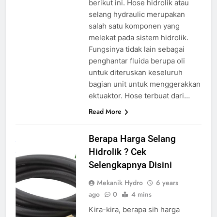
berikut ini. Hose hidrolik atau
selang hydraulic merupakan
salah satu komponen yang
melekat pada sistem hidrolik.
Fungsinya tidak lain sebagai
penghantar fluida berupa oli
untuk diteruskan keseluruh
bagian unit untuk menggerakkan
ektuaktor. Hose terbuat dari…
Read More
harga selang
Berapa Harga Selang
hidrolik
source
Hidrolik ? Cek
google
Selengkapnya Disini
Mekanik Hydro
6 years
ago
0
4 mins
Kira-kira, berapa sih harga