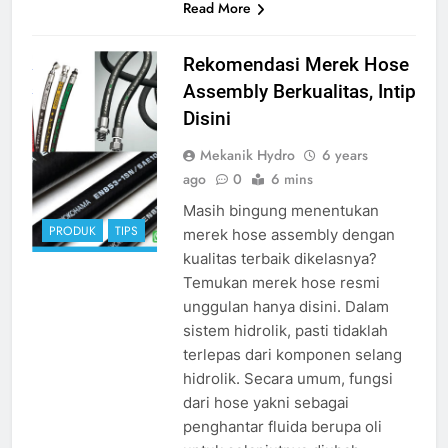
Read More
hose assembly
Rekomendasi Merek Hose
source google
Assembly Berkualitas, Intip
Disini
Mekanik Hydro
6 years
ago
0
6 mins
Masih bingung menentukan
PRODUK
TIPS
merek hose assembly dengan
kualitas terbaik dikelasnya?
Temukan merek hose resmi
unggulan hanya disini. Dalam
sistem hidrolik, pasti tidaklah
terlepas dari komponen selang
hidrolik. Secara umum, fungsi
dari hose yakni sebagai
penghantar fluida berupa oli