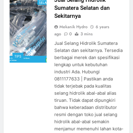
hidrolik sumatera
Sumatera Selatan dan
source google
Sekitarnya
Mekanik Hydro
6 years
ago
0
3 mins
Jual Selang Hidrolik Sumatera
Selatan dan sekitarnya. Tersedia
TIPS
berbagai merek dan spesifikasi
lengkap untuk kebutuhan
industri Ada. Hubungi
0811177633 | Pastikan anda
tidak terjebak pada kualitas
selang hidrolik abal-abal alias
tiruan. Tidak dapat dipungkiri
bahwa keberadaan distributor
resmi dengan toko jual selang
hidrolik abal-abal semakin
menjamur memenuhi lahan kota-