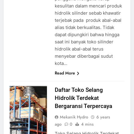
kesulitan dalam mencari produk
hidrolik silinder sebab khawatir
terjebak pada produk abal-abal
alias tidak berkualitas. Tidak
dapat dipungkiri bahwa hingga
saat ini banyak toko silinder
hidrolik abal-abal terus
menyebar diberbagai sudut
kota…
Read More
toko selang
Daftar Toko Selang
hidrolik terdekat
Hidrolik Terdekat
source
Bergaransi Terpercaya
hydraulichose.id
Mekanik Hydro
6 years
ago
0
4 mins
Toko Selang Hidrolik Terdekat