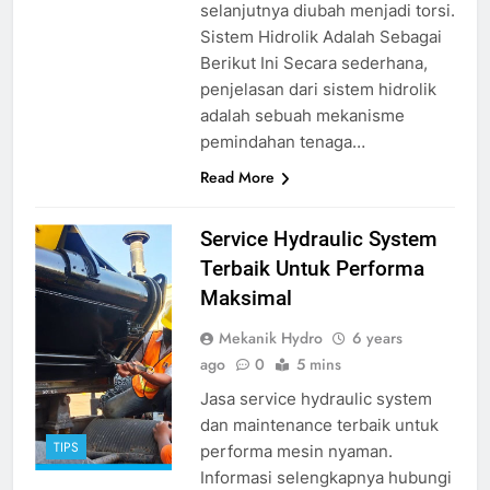
selanjutnya diubah menjadi torsi.
Sistem Hidrolik Adalah Sebagai
Berikut Ini Secara sederhana,
penjelasan dari sistem hidrolik
adalah sebuah mekanisme
pemindahan tenaga…
Read More
service hydraulic
Service Hydraulic System
system
source
Terbaik Untuk Performa
hydraulichose.id
Maksimal
Mekanik Hydro
6 years
ago
0
5 mins
Jasa service hydraulic system
dan maintenance terbaik untuk
TIPS
performa mesin nyaman.
Informasi selengkapnya hubungi