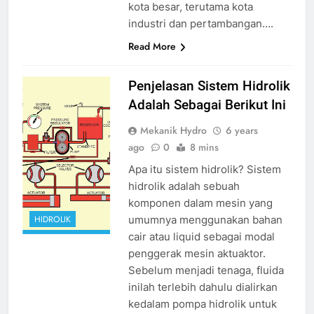
kota besar, terutama kota
industri dan pertambangan….
Read More
sistem hidrolik
Penjelasan Sistem Hidrolik
adalah
source
Adalah Sebagai Berikut Ini
google
Mekanik Hydro
6 years
ago
0
8 mins
Apa itu sistem hidrolik? Sistem
hidrolik adalah sebuah
komponen dalam mesin yang
umumnya menggunakan bahan
HIDROLIK
cair atau liquid sebagai modal
penggerak mesin aktuaktor.
Sebelum menjadi tenaga, fluida
inilah terlebih dahulu dialirkan
kedalam pompa hidrolik untuk