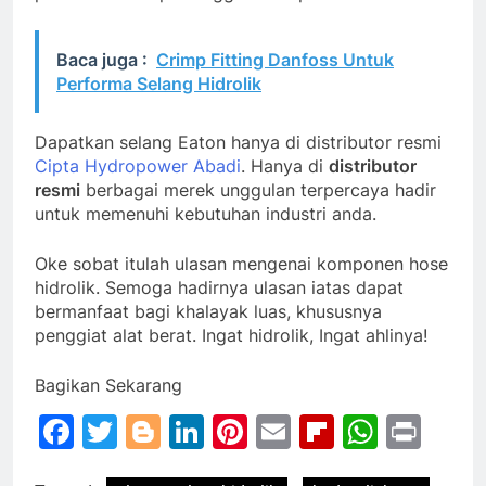
Baca juga :
Crimp Fitting Danfoss Untuk
Performa Selang Hidrolik
Dapatkan selang Eaton hanya di distributor resmi
Cipta Hydropower Abadi
. Hanya di
distributor
resmi
berbagai merek unggulan terpercaya hadir
untuk memenuhi kebutuhan industri anda.
Oke sobat itulah ulasan mengenai komponen hose
hidrolik. Semoga hadirnya ulasan iatas dapat
bermanfaat bagi khalayak luas, khususnya
penggiat alat berat. Ingat hidrolik, Ingat ahlinya!
Bagikan Sekarang
Facebook
Twitter
Blogger
LinkedIn
Pinterest
Email
Flipboar
Whats
Prin