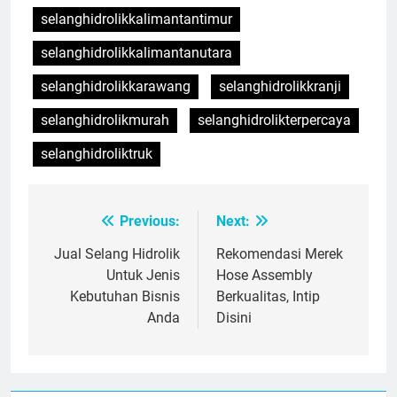
selanghidrolikkalimantantimur
selanghidrolikkalimantanutara
selanghidrolikkarawang
selanghidrolikkranji
selanghidrolikmurah
selanghidrolikterpercaya
selanghidroliktruk
Previous:
Next:
Post
navigation
Jual Selang Hidrolik
Rekomendasi Merek
Untuk Jenis
Hose Assembly
Kebutuhan Bisnis
Berkualitas, Intip
Anda
Disini