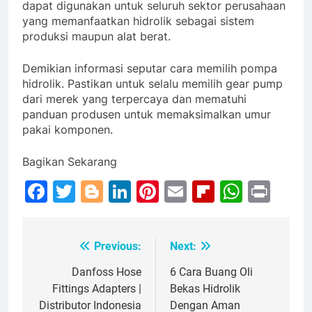
dapat digunakan untuk seluruh sektor perusahaan
yang memanfaatkan hidrolik sebagai sistem
produksi maupun alat berat.
Demikian informasi seputar cara memilih pompa
hidrolik. Pastikan untuk selalu memilih gear pump
dari merek yang terpercaya dan mematuhi
panduan produsen untuk memaksimalkan umur
pakai komponen.
Bagikan Sekarang
Facebook
Twitter
Blogger
LinkedIn
Pinterest
Email
Flipboar
Whats
Prin
Previous:
Next:
Post
navigation
Danfoss Hose
6 Cara Buang Oli
Fittings Adapters |
Bekas Hidrolik
Distributor Indonesia
Dengan Aman