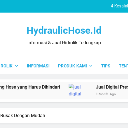
4 Kesala
Jual
HydraulicHose.id
Distributor 
Informasi & Jual Hidrolik Terlengkap
4 Kesalahan Pas
4 Kesala
DROLIK
INFORMASI
PRODUK KAMI
TIPS
TEN
Jual
Distributor 
Harus Dihindari
Jual Digital Pressure Gauge 
1 Month Ago
ft Rusak Dengan Mudah