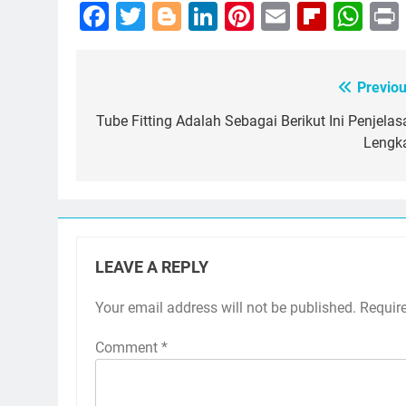
Facebook
Twitter
Blogger
LinkedIn
Pinterest
Email
Flipb
Wh
Previou
Post
navigation
Tube Fitting Adalah Sebagai Berikut Ini Penjelas
Lengk
LEAVE A REPLY
Your email address will not be published.
Requir
Comment
*