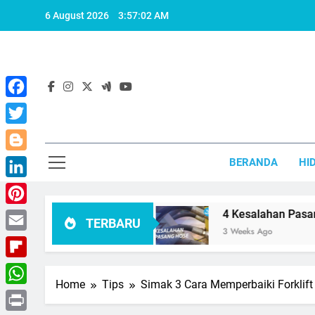
Skip
6 August 2026
3:57:03 AM
to
content
Facebook
Twitter
Blogger
BERANDA
HI
LinkedIn
rus Dihindari
Pinterest
4 Kesalahan Pasang Hose yang 
TERBARU
3 Weeks Ago
Email
Flipboard
Home
Tips
Simak 3 Cara Memperbaiki Forkli
WhatsApp