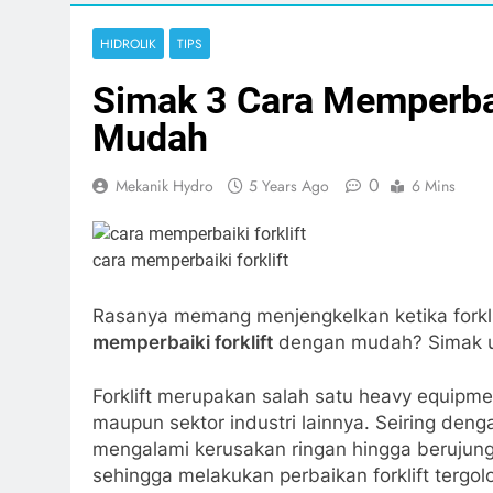
Print
HIDROLIK
TIPS
Simak 3 Cara Memperbai
Mudah
0
Mekanik Hydro
5 Years Ago
6 Mins
cara memperbaiki forklift
Rasanya memang menjengkelkan ketika forkli
memperbaiki forklift
dengan mudah? Simak u
Forklift merupakan salah satu heavy equipme
maupun sektor industri lainnya. Seiring deng
mengalami kerusakan ringan hingga berujung 
sehingga melakukan perbaikan forklift tergo