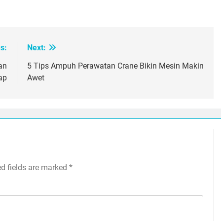
oard
atsApp
Print
s:
Next:
an
5 Tips Ampuh Perawatan Crane Bikin Mesin Makin
ap
Awet
ed fields are marked
*