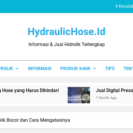
4 Kesala
Jual
HydraulicHose.id
Distributor 
Informasi & Jual Hidrolik Terlengkap
4 Kesalahan Pas
4 Kesala
DROLIK
INFORMASI
PRODUK KAMI
TIPS
TEN
Jual
Distributor 
rus Dihindari
Jual Digital Pressure Gauge Le
1 Month Ago
lik Bocor dan Cara Mengatasinya