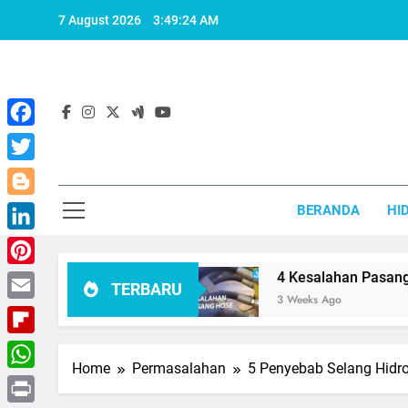
Skip
7 August 2026
3:49:25 AM
to
content
Facebook
Twitter
Blogger
BERANDA
HI
LinkedIn
s Dihindari
Pinterest
4 Kesalahan Pasang Hose yang Ha
TERBARU
3 Weeks Ago
Email
Flipboard
Home
Permasalahan
5 Penyebab Selang Hidro
WhatsApp