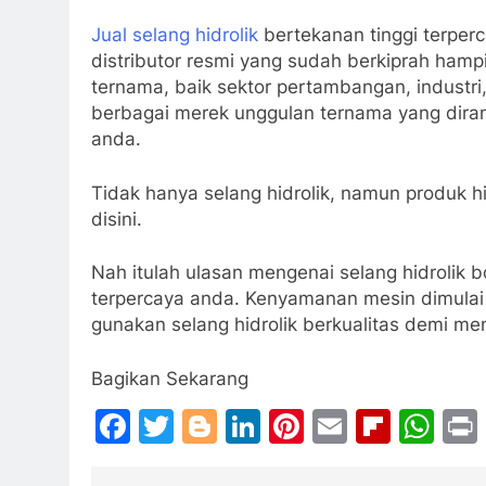
Jual selang hidrolik
bertekanan tinggi terper
distributor resmi yang sudah berkiprah hamp
ternama, baik sektor pertambangan, industr
berbagai merek unggulan ternama yang dira
anda.
Tidak hanya selang hidrolik, namun produk 
disini.
Nah itulah ulasan mengenai selang hidrolik
terpercaya anda. Kenyamanan mesin dimulai 
gunakan selang hidrolik berkualitas demi me
Bagikan Sekarang
Facebook
Twitter
Blogger
LinkedIn
Pinterest
Email
Flipb
Wh