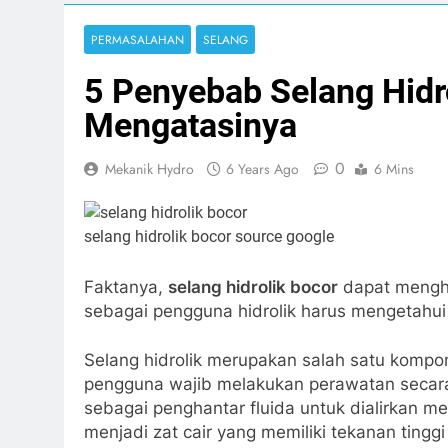
Print
PERMASALAHAN
SELANG
5 Penyebab Selang Hidr
Mengatasinya
0
Mekanik Hydro
6 Years Ago
6 Mins
selang hidrolik bocor
source google
Faktanya,
selang hidrolik bocor
dapat mengha
sebagai pengguna hidrolik harus mengetahu
Selang hidrolik merupakan salah satu kompon
pengguna wajib melakukan perawatan secara 
sebagai penghantar fluida untuk dialirkan me
menjadi zat cair yang memiliki tekanan ting