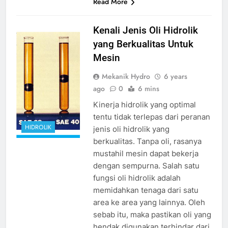
Read More
jenis oli hidrolik
Kenali Jenis Oli Hidrolik
source
yang Berkualitas Untuk
google.com
Mesin
Mekanik Hydro
6 years
ago
0
6 mins
Kinerja hidrolik yang optimal
tentu tidak terlepas dari peranan
HIDROLIK
jenis oli hidrolik yang
berkualitas. Tanpa oli, rasanya
mustahil mesin dapat bekerja
dengan sempurna. Salah satu
fungsi oli hidrolik adalah
memidahkan tenaga dari satu
area ke area yang lainnya. Oleh
sebab itu, maka pastikan oli yang
hendak digunakan terhindar dari