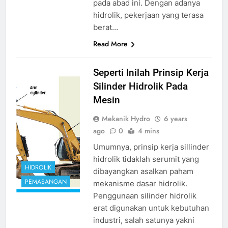
pada abad ini. Dengan adanya
hidrolik, pekerjaan yang terasa
berat…
Read More
prinsip kerja
Seperti Inilah Prinsip Kerja
sillinder hidrolik
Silinder Hidrolik Pada
source
Mesin
google.com
Mekanik Hydro
6 years
ago
0
4 mins
Umumnya, prinsip kerja sillinder
hidrolik tidaklah serumit yang
HIDROLIK
dibayangkan asalkan paham
PEMASANGAN
mekanisme dasar hidrolik.
Penggunaan silinder hidrolik
erat digunakan untuk kebutuhan
industri, salah satunya yakni