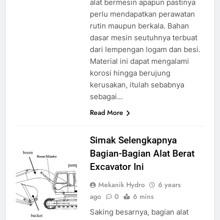
alat bermesin apapun pastinya
perlu mendapatkan perawatan
rutin maupun berkala. Bahan
dasar mesin seutuhnya terbuat
dari lempengan logam dan besi.
Material ini dapat mengalami
korosi hingga berujung
kerusakan, itulah sebabnya
sebagai…
Read More
bagian alat berat
Simak Selengkapnya
excavator
source
Bagian-Bagian Alat Berat
google
Excavator Ini
Mekanik Hydro
6 years
ago
0
6 mins
Saking besarnya, bagian alat