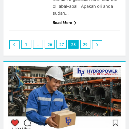
oli abal-abal. Apakah oli anda
sudah…
Read More
1
…
26
27
28
29