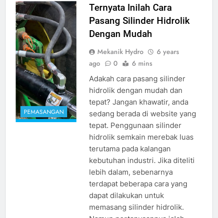
cara pasang
Ternyata Inilah Cara
silinder hidrolik
Pasang Silinder Hidrolik
source
Dengan Mudah
google.com
Mekanik Hydro
6 years
ago
0
6 mins
Adakah cara pasang silinder
hidrolik dengan mudah dan
tepat? Jangan khawatir, anda
PEMASANGAN
sedang berada di website yang
tepat. Penggunaan silinder
hidrolik semkain merebak luas
terutama pada kalangan
kebutuhan industri. Jika diteliti
lebih dalam, sebenarnya
terdapat beberapa cara yang
dapat dilakukan untuk
memasang silinder hidrolik.