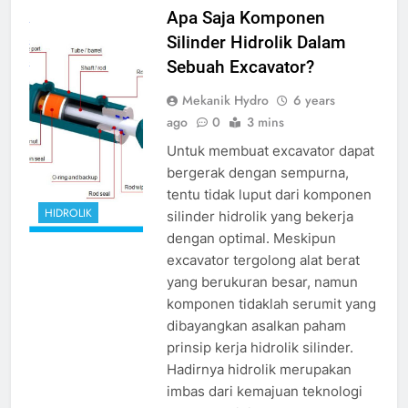
komponen
Apa Saja Komponen
silinder hidrolik
Silinder Hidrolik Dalam
source
Sebuah Excavator?
google.com
Mekanik Hydro
6 years
ago
0
3 mins
Untuk membuat excavator dapat
bergerak dengan sempurna,
tentu tidak luput dari komponen
HIDROLIK
silinder hidrolik yang bekerja
dengan optimal. Meskipun
excavator tergolong alat berat
yang berukuran besar, namun
komponen tidaklah serumit yang
dibayangkan asalkan paham
prinsip kerja hidrolik silinder.
Hadirnya hidrolik merupakan
imbas dari kemajuan teknologi