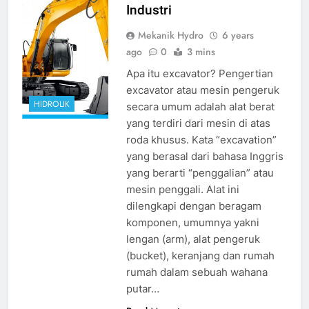
google.com
Industri
Mekanik Hydro
6 years
ago
0
3 mins
Apa itu excavator? Pengertian
excavator atau mesin pengeruk
HIDROLIK
secara umum adalah alat berat
yang terdiri dari mesin di atas
roda khusus. Kata “excavation”
yang berasal dari bahasa Inggris
yang berarti “penggalian” atau
mesin penggali. Alat ini
dilengkapi dengan beragam
komponen, umumnya yakni
lengan (arm), alat pengeruk
(bucket), keranjang dan rumah
rumah dalam sebuah wahana
putar…