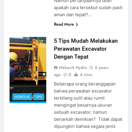
Namun pertanyaannya ialah
apakah cara tersebut sudah pasti
aman dan tepat?…
Read More
perawatan
5 Tips Mudah Melakukan
excavator
source
Perawatan Excavator
google.com
Dengan Tepat
Mekanik Hydro
6 years
ago
0
4 mins
Beberapa orang beranggapan
bahwa perawatan excavator
HIDROLIK
TIPS
terbilang sulit atau rumit
mengingat besarnya ukuran
sebuah excavator, namun
benarkah demikian? Tidak dapat
dipungkiri bahwa segala jenis