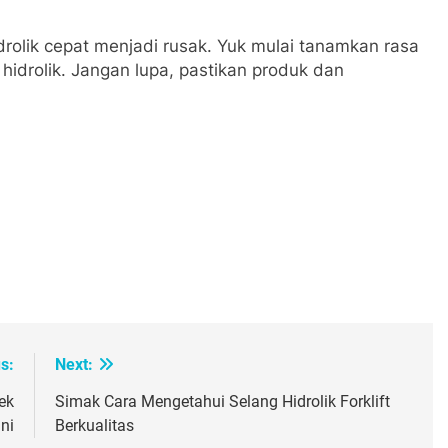
drolik cepat menjadi rusak. Yuk mulai tanamkan rasa
idrolik. Jangan lupa, pastikan produk dan
oard
atsApp
Print
s:
Next:
ek
Simak Cara Mengetahui Selang Hidrolik Forklift
ini
Berkualitas