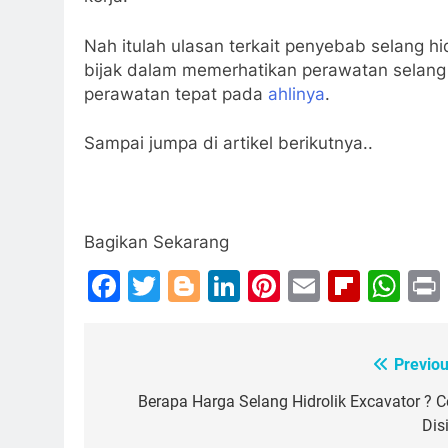
Nah itulah ulasan terkait penyebab selang hi
bijak dalam memerhatikan perawatan selang h
perawatan tepat pada
ahlinya
.
Sampai jumpa di artikel berikutnya..
Bagikan Sekarang
Facebook
Twitter
Blogger
LinkedIn
Pinterest
Email
Flipb
Wh
Previou
Post
navigation
Berapa Harga Selang Hidrolik Excavator ? C
Dis