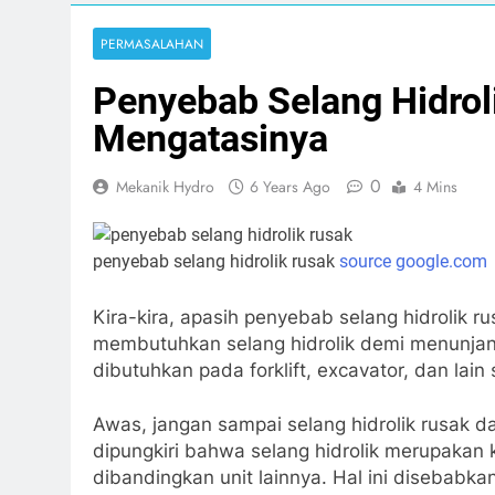
Print
PERMASALAHAN
Penyebab Selang Hidro
Mengatasinya
0
Mekanik Hydro
6 Years Ago
4 Mins
penyebab selang hidrolik rusak
source google.com
Kira-kira, apasih penyebab selang hidrolik 
membutuhkan selang hidrolik demi menunjang
dibutuhkan pada forklift, excavator, dan lain
Awas, jangan sampai selang hidrolik rusak 
dipungkiri bahwa selang hidrolik merupaka
dibandingkan unit lainnya. Hal ini disebabkan