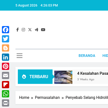
Skip
5 August 2026
4:26:03 PM
to
content
Facebook
Twitter
Blogger
BERANDA
HI
LinkedIn
 Harus Dihindari
Pinterest
4 Kesalahan Pasang Hose ya
TERBARU
3 Weeks Ago
Email
Flipboard
Home
Permasalahan
Penyebab Selang Hidrol
WhatsApp