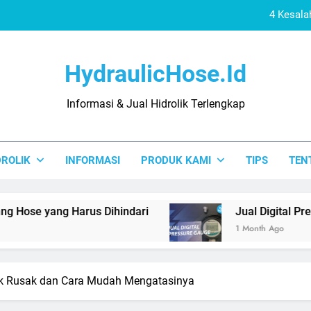
4 Kesala
Jual
HydraulicHose.id
Distributor 
Informasi & Jual Hidrolik Terlengkap
4 Kesalahan Pas
4 Kesala
DROLIK
INFORMASI
PRODUK KAMI
TIPS
TEN
Jual
Distributor 
ng Harus Dihindari
Jual Digital Pressure Gau
1 Month Ago
ik Rusak dan Cara Mudah Mengatasinya