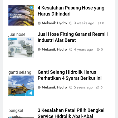
4 Kesalahan Pasang Hose yang
Harus Dihindari
Mekanik Hydro
3 weeks ago
0
Jual Hose Fitting Garansi Resmi |
jual hose
Industri Alat Berat
fitting
Mekanik Hydro
4 years ago
0
Ganti Selang Hidrolik Harus
ganti selang
Perhatikan 4 Syarat Berikut Ini
hidrolik
Mekanik Hydro
5 years ago
0
3 Kesalahan Fatal Pilih Bengkel
bengkel
Service Hidrolik Abal-Abal
service